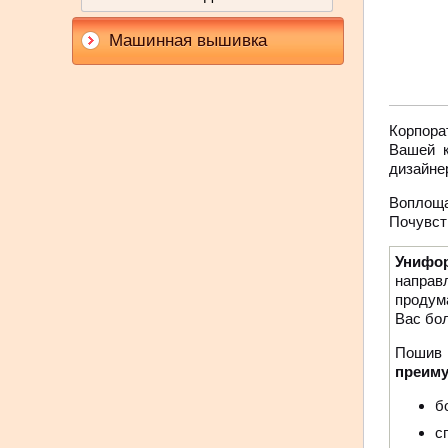
Машинная вышивка
Корпора
Вашей к
дизайне
Воплощ
Почувст
Унифо
направ
продум
Вас бо
Пошив
преиму
б
с