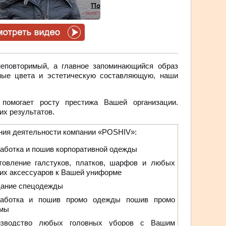
неповторимый, а главное запоминающийся образ
ные цвета и эстетическую составляющую, наши
помогает росту престижа Вашей организации.
х результатов.
ния деятельности компании «POSHIV»:
аботка и пошив корпоративной одежды
отовление галстуков, платков, шарфов и любых
их аксессуаров к Вашей униформе
дание спецодежды
работка и пошив промо одежды пошив промо
мы
изводство любых головных уборов с Вашим