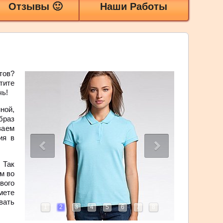
Отзывы 🙂
Наши Работы
тов?
тите
чь!
ной,
браз
ваем
ия в
 Так
м во
вого
мете
вать
1
2
3
4
5
6
7
8