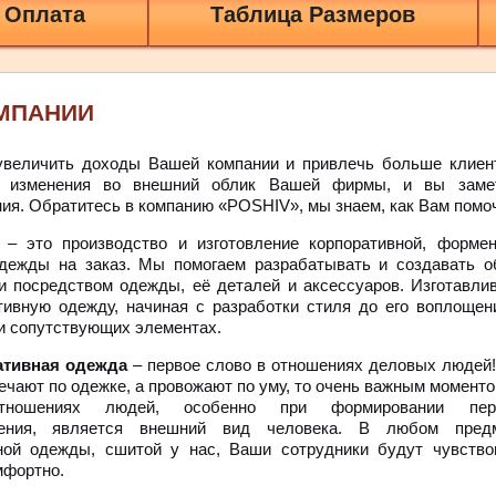
 Оплата
Таблица Размеров
МПАНИИ
увеличить доходы Вашей компании и привлечь больше клиен
е изменения во внешний облик Вашей фирмы, и вы заме
ия. Обратитесь в компанию «POSHIV», мы знаем, как Вам помо
V
– это производство и изготовление корпоративной, формен
дежды на заказ. Мы помогаем разрабатывать и создавать о
и посредством одежды, её деталей и аксессуаров. Изготавли
тивную одежду, начиная с разработки стиля до его воплощен
и сопутствующих элементах.
ативная одежда
– первое слово в отношениях деловых людей!
речают по одежке, а провожают по уму, то очень важным моменто
отношениях людей, особенно при формировании пер
ления, является внешний вид человека. В любом пред
ой одежды, сшитой у нас, Ваши сотрудники будут чувство
мфортно.