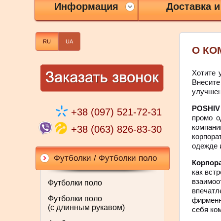
Информация
Доставка и
RU
UA
О КО
Хотите 
Внесит
улучшен
POSHI
+38 (097) 521-72-31
промо о
компани
+38 (063) 826-83-30
корпора
одежде 
Футболки / Футболки поло
Корпор
как вст
взаимо
Футболки поло
впечат
Футболки поло
фирменн
(с длинным рукавом)
себя ко