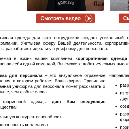
тивная одежда для всех сотрудников создаст уникальный, 
омпании. Учитывая сферу Вашей деятельности, корпоратив
ры разработают идеальную униформу для персонала.
аемая в жизнь нашей компанией
корпоративная одежда
вовав себя одной командой, Вы сможете добиться самых высоки
рма для персонала
– это визуальное отражение
Направле
ления, в котором работает Ваша фирма. Правильно
разр
анная униформа для персонала может рассказать о
льше, чем любые слова.
изг
друг
 форменной одежды
дает Вам следующие
соз
щества
:
раз
ольшую конкурентоспособность
фор
плоченность коллектива
про