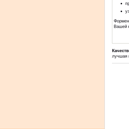
п
у
Формен
Вашей к
Качеств
лучшая 