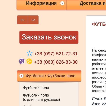
Информация
Доставка и
RU
UA
ФУТБ
На сего
+38 (097) 521-72-31
комфор
вариант
+38 (063) 826-83-30
рабочей
ателье 
нескол
Футболки / Футболки поло
професс
различн
Обратит
Футболки поло
нашего 
Футболки поло
Если 
(с длинным рукавом)
для с