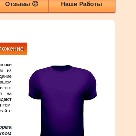
Отзывы 🙂
Наши Работы
новки
им из
дание
нашем
всего
ся на
здают
нтом.
сайте
орма
нтом