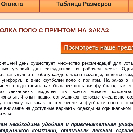
 Оплата
Таблица Размеров
ОЛКА ПОЛО С ПРИНТОМ НА ЗАКАЗ
дняшний день существует множество рекомендаций для уста
тных условий для сотрудников на рабочем месте. Одн
ов, как улучшить работу каждого члена команды, является соз
 униформы в виде футболки поло с принтом. На заказ в 
могут предоставить как большие поставки футболок, так и 
ько уникальных моделей. Вы всегда можете положить
иональный опыт наших сотрудников, которые ежедневно со
ую одежду на заказ, в том числе и футболки поло с при
е внимание на доступные варианты одежды на официальном 
ателье.
Вам необходима удобная и привлекательная униф
отрудников компании, отличным летним вариа