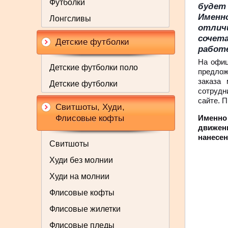
Футболки
будет
Именн
Лонгсливы
отличи
сочет
Детские футболки
работе
На офиц
Детские футболки поло
предлож
заказа
Детские футболки
сотрудн
сайте. 
Свитшоты, Худи,
Флисовые кофты
Именно
движени
нанесен
Свитшоты
Худи без молнии
Худи на молнии
Флисовые кофты
Флисовые жилетки
Флисовые пледы