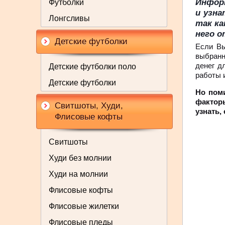
Инфор
Футболки
и узна
Лонгсливы
так ка
него о
Детские футболки
Если Вы
выбранн
денег д
Детские футболки поло
работы 
Детские футболки
Но пом
факторы
Свитшоты, Худи,
узнать,
Флисовые кофты
Свитшоты
Худи без молнии
Худи на молнии
Флисовые кофты
Флисовые жилетки
Флисовые пледы