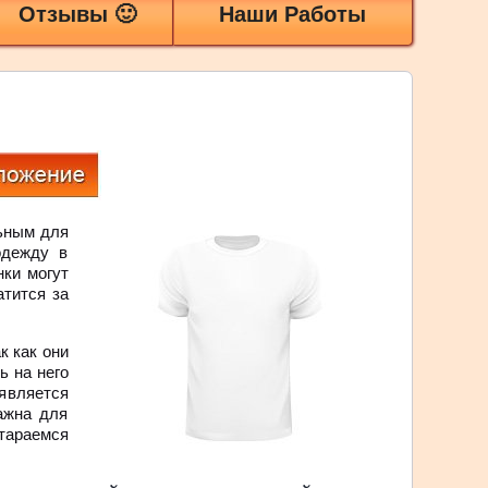
Отзывы 🙂
Наши Работы
льным для
одежду в
нки могут
атится за
к как они
ь на него
 является
ажна для
тараемся