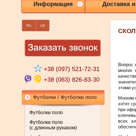
Информация
Доставка и
RU
UA
СКОЛ
Вопрос 
+38 (097) 521-72-31
многих 
качеств
+38 (063) 826-83-30
значите
этими у
Футболки / Футболки поло
Многим к
хотят с
при офо
Футболки поло
ключевы
всех к
Футболки поло
обеспеч
(с длинным рукавом)