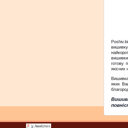
Poshiv.b
вишивку
найкоро
вишивки
готову 
якісних 
Вишивка 
яких Ваш
благоро
Вишивк
повніс