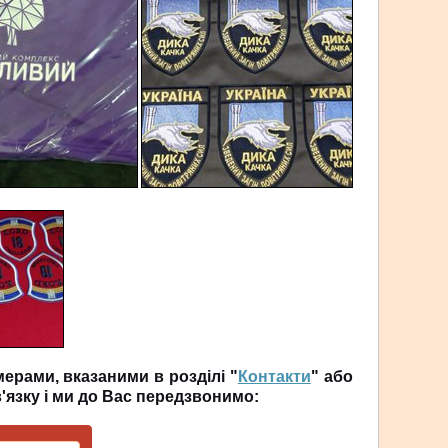
ерами, вказаними в розділі
"
Контакти
"
або
язку і ми до Вас передзвонимо
: