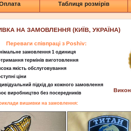
 Оплата
Таблиця розмірів
ВКА НА ЗАМОВЛЕННЯ (КИЇВ, УКРАЇНА)
Переваги співпраці з Poshiv:
німальне замовлення 1 одиниця
тримання термінів виготовлення
сока якість обслуговування
ступні ціни
дивідуальний підхід до кожного замовлення
Викон
оє виробництво без посередників
приклади вишивки на замовлення: