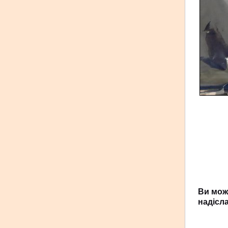
Ви мож
надісл