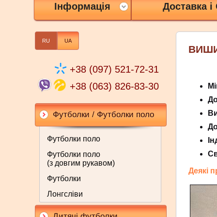
Інформація
Доставка і
RU
UA
ВИШИ
+38 (097) 521-72-31
+38 (063) 826-83-30
Мі
До
Ви
Футболки / Футболки поло
До
Футболки поло
Ін
Св
Футболки поло
(з довгим рукавом)
Деякі 
Футболки
Лонгсліви
Дитячі футболки