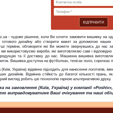
iz.ua - чудове рішення, коли Ви хочете замовити вишивку на од
 готового дизайну або створити макет за допомогою наших
тші терміни, обговорити які Ви можете звернувшись до нас з
 ми використовуємо вироби, які виготовляємо самі і відповідн
продукцію та її доставку до нас. Машинна вишивка виготовл
ниток. Вишивка доступна на футболках, тенісах поло, сорочках п
(Київ, Україна) відмінно підходить для нанесення логотипів, іме
их дизайнів. Відмінна стійкість до багатої кількості прань, я
дний вигляд робить цю технологію гарною альтернативою друку.
а на замовлення (Київ, Україна) у компанії «Poshiv»
тю виправдовуватиме Ваші очікування та наші обі